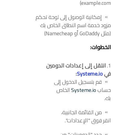
example.com)
إمكانية الوصول إلى لوحة تحكم
مزود خدمة اسم النطاق الخاص بك
(مثل GoDaddy أو Namecheap)
الخطوات:
انتقل إلى إعدادات الدومين
في
Systeme.io
:
قم بتسجيل الدخول إلى
حساب
Systeme.io
الخاص
بك.
من القائمة الجانبية،
انقر فوق "الإعدادات".
حدد "الدومينات" من